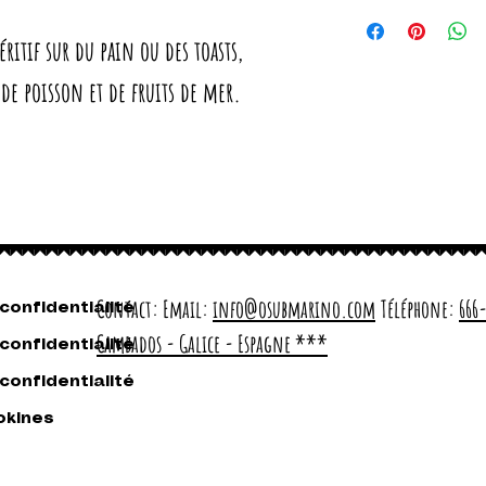
Tartiner le pâté de coques
itif sur du pain ou des toasts,
Peut formater: RO85.
de poisson et de fruits de mer.
Valeur énergétique pour 10
- Calories: 199 Kcal.
- Lipides: 14,1g.
Dont saturé: 2,5g.
- Glucides: 9,6 g.
Dont sucres: 2,7g.
- Protéines: 7,8g
Contact: Email:
info@osubmarino.com
Téléphone:
666
- Sel: 0,8 g.
 confidentialité
Cambados - Galice - Espagne ***
 confidentialité
SANS GLUTEN
 confidentialité
okines