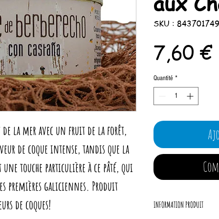
aux Ch
SKU : 84370174
7,60 €
Quantité
*
de la mer avec un fruit de la forêt,
Aj
aveur de coque intense, tandis que la
Com
 une touche particulière à ce pâté, qui
res premières galiciennes. Produit
urs de coques!
INFORMATION PRODUIT