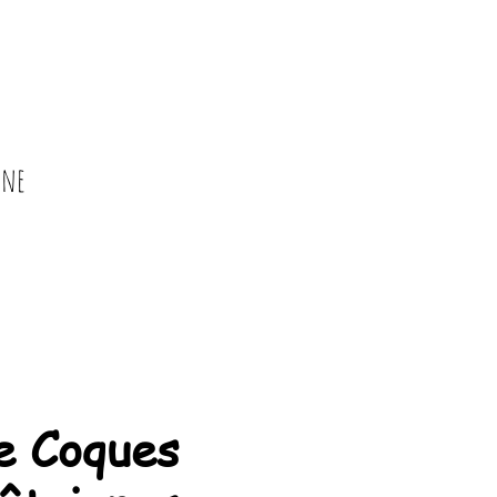
gne
e Coques