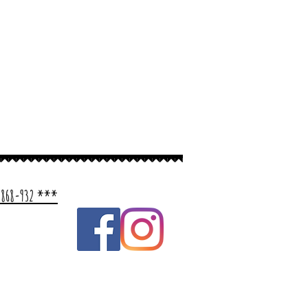
 au marron.
0 grammes de produit:
-868-932 ***