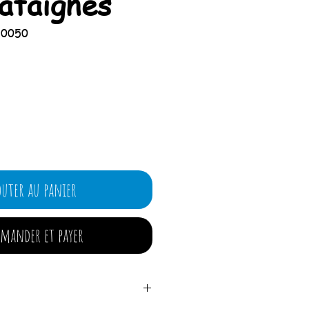
âtaignes
90050
Prix
outer au panier
mander et payer