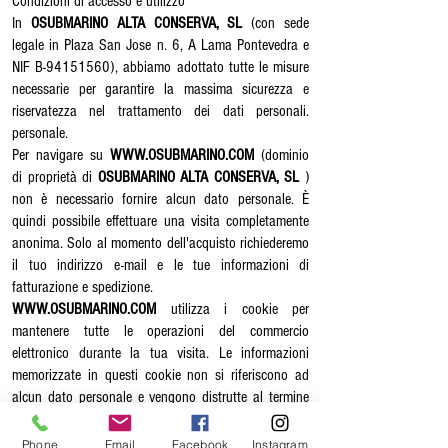
Condizioni di accesso e utilizzo
In
OSUBMARINO ALTA CONSERVA, SL
(con sede
legale in Plaza San Jose n. 6, A Lama Pontevedra e
NIF B-94151560), abbiamo adottato tutte le misure
necessarie per garantire la massima sicurezza e
riservatezza nel trattamento dei dati personali.
personale.
Per navigare su
WWW.OSUBMARINO.COM
(dominio
di proprietà di
OSUBMARINO ALTA CONSERVA, SL
)
non è necessario fornire alcun dato personale. È
quindi possibile effettuare una visita completamente
anonima. Solo al momento dell'acquisto richiederemo
il tuo indirizzo e-mail e le tue informazioni di
fatturazione e spedizione.
WWW.OSUBMARINO.COM
utilizza i cookie per
mantenere tutte le operazioni del commercio
elettronico durante la tua visita. Le informazioni
memorizzate in questi cookie non si riferiscono ad
alcun dato personale e vengono distrutte al termine
della visita.
I dati raccolti al momento dell'acquisto sono
Phone
Email
Facebook
Instagram