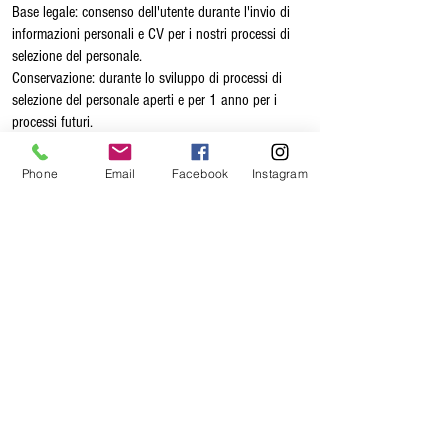
Base legale: consenso dell'utente durante l'invio di
informazioni personali e CV per i nostri processi di
selezione del personale.
Conservazione: durante lo sviluppo di processi di
selezione del personale aperti e per 1 anno per i
processi futuri.
4. Destinatari dei dati
Phone
Email
Facebook
Instagram
I tuoi dati sono confidenziali e non saranno trasferiti
a terzi, a meno che non vi sia un obbligo legale.
5. Diritti in relazione ai tuoi dati personali
Qualsiasi persona può revocare il proprio consenso in
qualsiasi momento, quando è stato concesso per il
trattamento dei propri dati. In nessun caso, la revoca
di questo consenso condiziona l'esecuzione del
contratto di abbonamento o delle relazioni generate
in precedenza.
Allo stesso modo, puoi esercitare i seguenti diritti:
- Richiedi l'accesso ai tuoi dati personali o rettifica