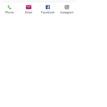
Phone
Email
Facebook
Instagram
Pimentón de Padron
Pimentón Variedad Padrón