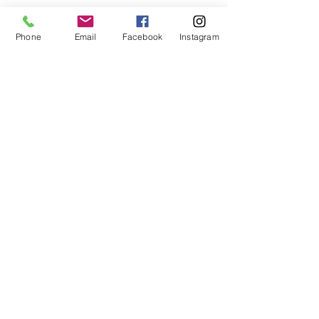
Phone
Email
Facebook
Instagram
Pimentón de Padron
Pimentón Variedad Padrón